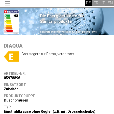
Die Energieetikette für
Sanitärprodukte
.
Schweizerischer Verband für energieeffiziente
Sanitärprodukte SVES
.
DIAQUA
Brausegarnitur Parsa, verchromt
ARTIKEL-NR.
05978896
EINSATZORT
Zubehör
PRODUKTGRUPPE
Duschbrausen
TYP
Einstrahlbrause ohne Regler (z.B. mit Drosselscheibe)