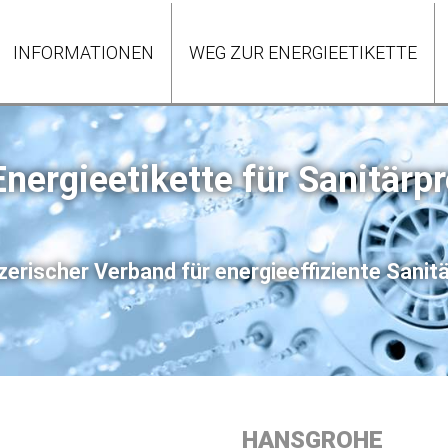
INFORMATIONEN
WEG ZUR ENERGIEETIKETTE
Energieetikette für Sanitärp
erischer Verband für energieeffiziente Sani
HANSGROHE