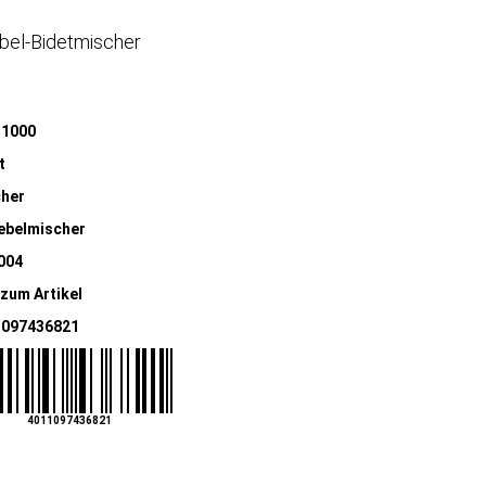
ebel-Bidetmischer
11000
t
her
ebelmischer
004
 zum Artikel
1097436821
4011097436821