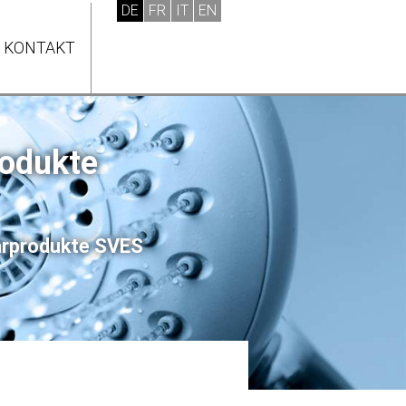
KONTAKT
rodukte
tärprodukte SVES