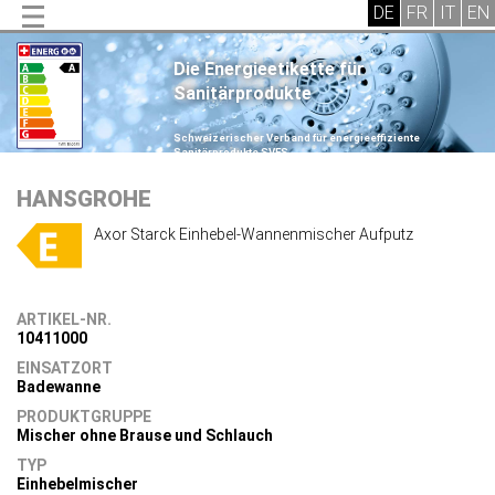
Die Energieetikette für
Sanitärprodukte
.
Schweizerischer Verband für energieeffiziente
Sanitärprodukte SVES
.
HANSGROHE
Axor Starck Einhebel-Wannenmischer Aufputz
ARTIKEL-NR.
10411000
EINSATZORT
Badewanne
PRODUKTGRUPPE
Mischer ohne Brause und Schlauch
TYP
Einhebelmischer