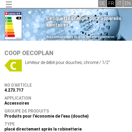
L'étiquette Energie pour appareils
sanitaires
.
Association suisse pour les appareils sanitaires
énergétiquement efficients, SVES
.
COOP OECOPLAN
Limiteur de débit pour douches, chromé / 1/2"
NO D'ARTICLE
4.273.717
APPLICATION
Accessoires
GROUPE DE PRODUITS
Produits pour l'économie de l'eau (douche)
TYPE
placé directement après la robinetterie