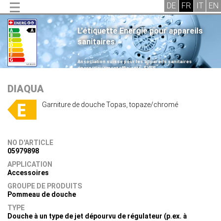
L'étiquette Energie pour appareils
sanitaires
.
Association suisse pour les appareils sanitaires
énergétiquement efficients, SVES
.
DIAQUA
Garniture de douche Topas, topaze/chromé
NO D'ARTICLE
05979898
APPLICATION
Accessoires
GROUPE DE PRODUITS
Pommeau de douche
TYPE
Douche à un type de jet dépourvu de régulateur (p.ex. à