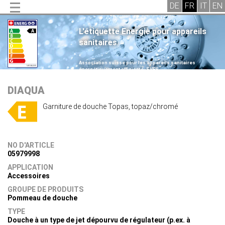
L'étiquette Energie pour appareils
sanitaires
.
Association suisse pour les appareils sanitaires
énergétiquement efficients, SVES
.
DIAQUA
Garniture de douche Topas, topaz/chromé
NO D'ARTICLE
05979998
APPLICATION
Accessoires
GROUPE DE PRODUITS
Pommeau de douche
TYPE
Douche à un type de jet dépourvu de régulateur (p.ex. à