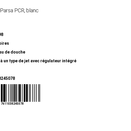
Parsa PCR, blanc
98
oires
u de douche
à un type de jet avec régulateur intégré
8245078
7611038245078