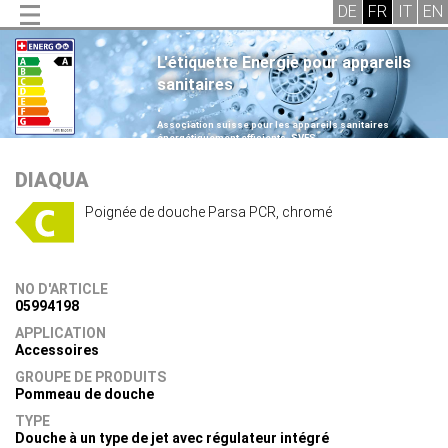
L'étiquette Energie pour appareils
sanitaires
.
Association suisse pour les appareils sanitaires
énergétiquement efficients, SVES
.
DIAQUA
Poignée de douche Parsa PCR, chromé
NO D'ARTICLE
05994198
APPLICATION
Accessoires
GROUPE DE PRODUITS
Pommeau de douche
TYPE
Douche à un type de jet avec régulateur intégré