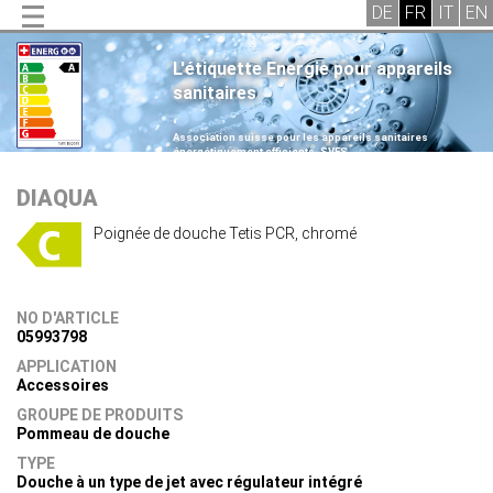
L'étiquette Energie pour appareils
sanitaires
.
Association suisse pour les appareils sanitaires
énergétiquement efficients, SVES
.
DIAQUA
Poignée de douche Tetis PCR, chromé
NO D'ARTICLE
05993798
APPLICATION
Accessoires
GROUPE DE PRODUITS
Pommeau de douche
TYPE
Douche à un type de jet avec régulateur intégré