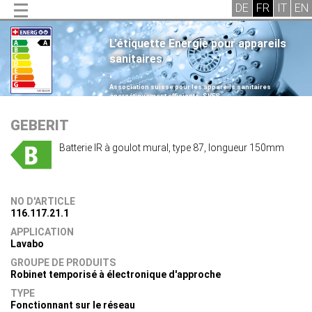
L'étiquette Energie pour appareils
sanitaires
.
Association suisse pour les appareils sanitaires
énergétiquement efficients, SVES
.
GEBERIT
Batterie IR à goulot mural, type 87, longueur 150mm
NO D'ARTICLE
116.117.21.1
APPLICATION
Lavabo
GROUPE DE PRODUITS
Robinet temporisé à électronique d'approche
TYPE
Fonctionnant sur le réseau