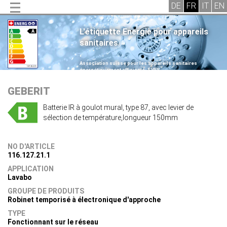
L'étiquette Energie pour appareils
sanitaires
.
Association suisse pour les appareils sanitaires
énergétiquement efficients, SVES
.
GEBERIT
Batterie IR à goulot mural, type 87, avec levier de
sélection de température,longueur 150mm
NO D'ARTICLE
116.127.21.1
APPLICATION
Lavabo
GROUPE DE PRODUITS
Robinet temporisé à électronique d'approche
TYPE
Fonctionnant sur le réseau