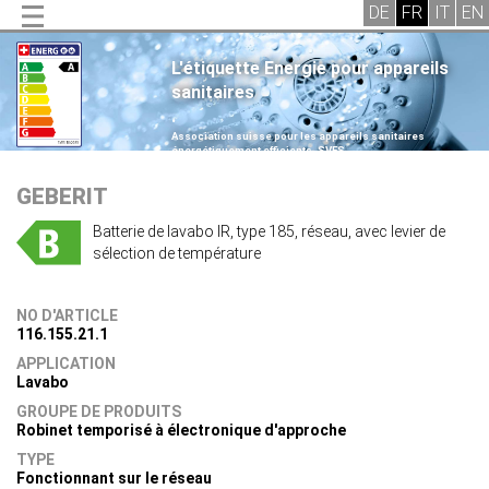
L'étiquette Energie pour appareils
sanitaires
.
Association suisse pour les appareils sanitaires
énergétiquement efficients, SVES
.
GEBERIT
Batterie de lavabo IR, type 185, réseau, avec levier de
sélection de température
NO D'ARTICLE
116.155.21.1
APPLICATION
Lavabo
GROUPE DE PRODUITS
Robinet temporisé à électronique d'approche
TYPE
Fonctionnant sur le réseau