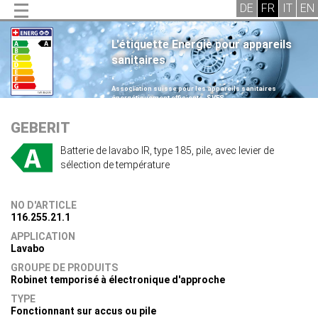
L'étiquette Energie pour appareils
sanitaires
.
Association suisse pour les appareils sanitaires
énergétiquement efficients, SVES
.
GEBERIT
Batterie de lavabo IR, type 185, pile, avec levier de
sélection de température
NO D'ARTICLE
116.255.21.1
APPLICATION
Lavabo
GROUPE DE PRODUITS
Robinet temporisé à électronique d'approche
TYPE
Fonctionnant sur accus ou pile