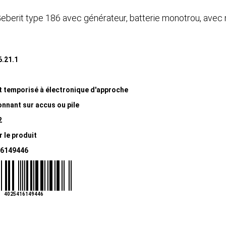
Geberit type 186 avec générateur, batterie monotrou, avec
6.21.1
t temporisé à électronique d'approche
nnant sur accus ou pile
2
r le produit
6149446
4025416149446