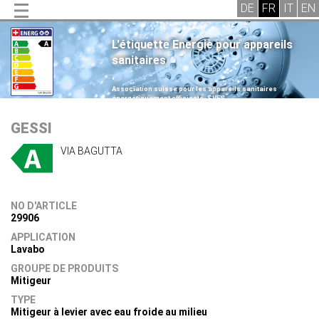
L'étiquette Energie pour appareils
sanitaires
.
Association suisse pour les appareils sanitaires
énergétiquement efficients, SVES
.
GESSI
VIA BAGUTTA
NO D'ARTICLE
29906
APPLICATION
Lavabo
GROUPE DE PRODUITS
Mitigeur
TYPE
Mitigeur à levier avec eau froide au milieu