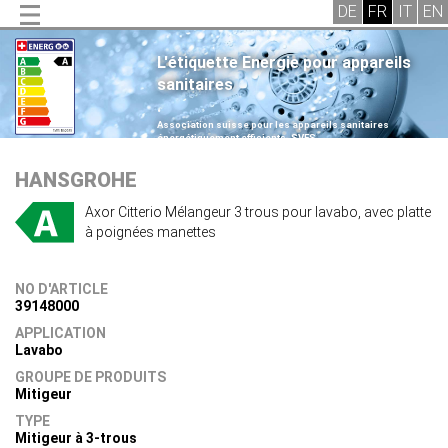
L'étiquette Energie pour appareils
sanitaires
.
Association suisse pour les appareils sanitaires
énergétiquement efficients, SVES
.
HANSGROHE
Axor Citterio Mélangeur 3 trous pour lavabo, avec platte
à poignées manettes
NO D'ARTICLE
39148000
APPLICATION
Lavabo
GROUPE DE PRODUITS
Mitigeur
TYPE
Mitigeur à 3-trous