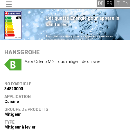
L'étiquette Energie pour appareils
sanitaires
.
Association suisse pour les appareils sanitaires
énergétiquement efficients, SVES
.
HANSGROHE
Axor Citterio M 2 trous mitigeur de cuisine
NO D'ARTICLE
34820000
APPLICATION
Cuisine
GROUPE DE PRODUITS
Mitigeur
TYPE
Mitigeur à levier