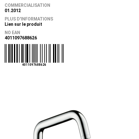
COMMERCIALISATION
01.2012
PLUS D'INFORMATIONS
Lien sur le produit
NO EAN
4011097688626
4011097688626