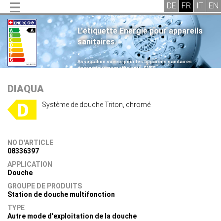
L'étiquette Energie pour appareils
sanitaires
.
Association suisse pour les appareils sanitaires
énergétiquement efficients, SVES
.
DIAQUA
Système de douche Triton, chromé
NO D'ARTICLE
08336397
APPLICATION
Douche
GROUPE DE PRODUITS
Station de douche multifonction
TYPE
Autre mode d'exploitation de la douche