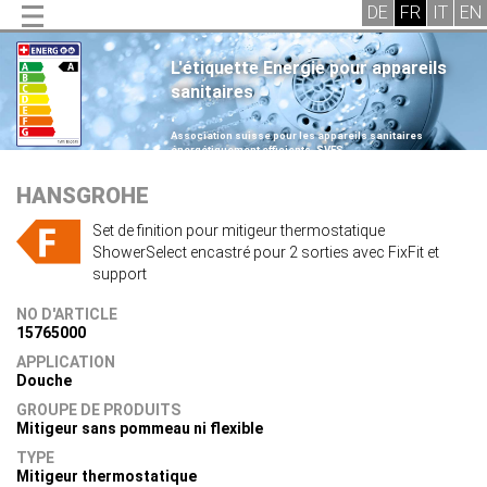
L'étiquette Energie pour appareils
sanitaires
.
Association suisse pour les appareils sanitaires
énergétiquement efficients, SVES
.
HANSGROHE
Set de finition pour mitigeur thermostatique
ShowerSelect encastré pour 2 sorties avec FixFit et
support
NO D'ARTICLE
15765000
APPLICATION
Douche
GROUPE DE PRODUITS
Mitigeur sans pommeau ni flexible
TYPE
Mitigeur thermostatique