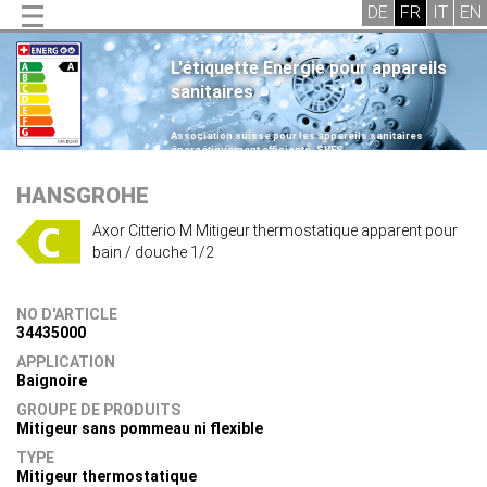
L'étiquette Energie pour appareils
sanitaires
.
Association suisse pour les appareils sanitaires
énergétiquement efficients, SVES
.
HANSGROHE
Axor Citterio M Mitigeur thermostatique apparent pour
bain / douche 1/2
NO D'ARTICLE
34435000
APPLICATION
Baignoire
GROUPE DE PRODUITS
Mitigeur sans pommeau ni flexible
TYPE
Mitigeur thermostatique