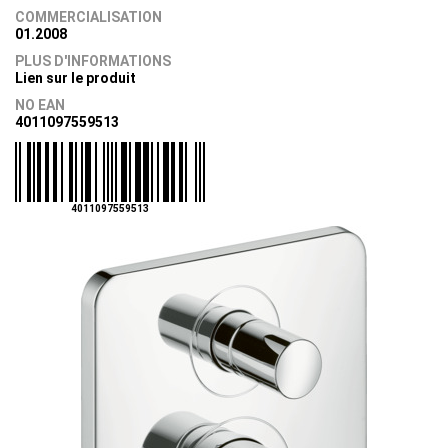
COMMERCIALISATION
01.2008
PLUS D'INFORMATIONS
Lien sur le produit
NO EAN
4011097559513
4011097559513