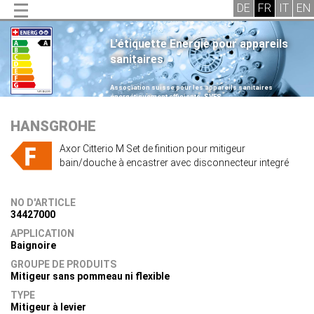
L'étiquette Energie pour appareils
sanitaires
.
Association suisse pour les appareils sanitaires
énergétiquement efficients, SVES
.
HANSGROHE
Axor Citterio M Set de finition pour mitigeur
bain/douche à encastrer avec disconnecteur integré
NO D'ARTICLE
34427000
APPLICATION
Baignoire
GROUPE DE PRODUITS
Mitigeur sans pommeau ni flexible
TYPE
Mitigeur à levier