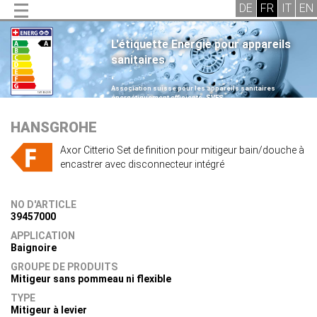
L'étiquette Energie pour appareils
sanitaires
.
Association suisse pour les appareils sanitaires
énergétiquement efficients, SVES
.
HANSGROHE
Axor Citterio Set de finition pour mitigeur bain/douche à
encastrer avec disconnecteur intégré
NO D'ARTICLE
39457000
APPLICATION
Baignoire
GROUPE DE PRODUITS
Mitigeur sans pommeau ni flexible
TYPE
Mitigeur à levier