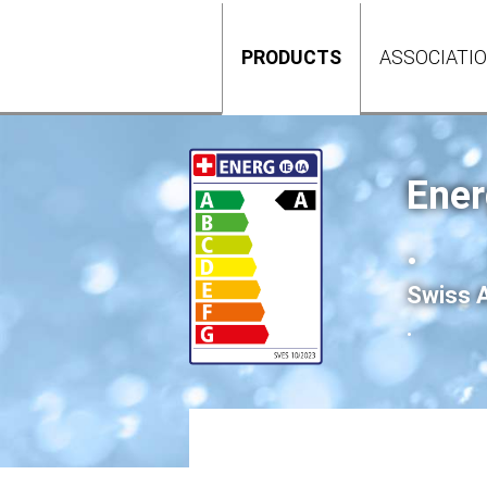
PRODUCTS
ASSOCIATI
Ener
.
Swiss A
.