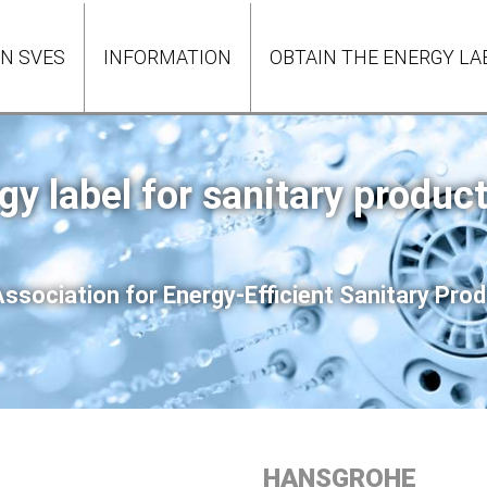
ON SVES
INFORMATION
OBTAIN THE ENERGY LA
gy label for sanitary produc
ssociation for Energy-Efficient Sanitary Pr
HANSGROHE