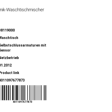
onik-Waschtischmischer
38119000
Waschtisch
Selbstschlussarmaturen mit
Sensor
Netzbetrieb
01.2012
Product link
4011097677873
4011097677873