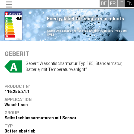
Energy label for sanitary products
.
Swiss Association for Energy-Efficient Sanitary Products
SVES
.
GEBERIT
Geberit Waschtischarmatur Typ 185, Standarmatur,
Batterie, mit Temperaturwählgriff
PRODUCT N°
116.255.21.1
APPLICATION
Waschtisch
GROUP
Selbstschlussarmaturen mit Sensor
TYP
Batteriebetrieb