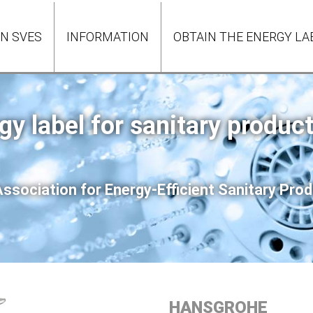
ON SVES
INFORMATION
OBTAIN THE ENERGY LA
gy label for sanitary produc
ssociation for Energy-Efficient Sanitary Pr
HANSGROHE