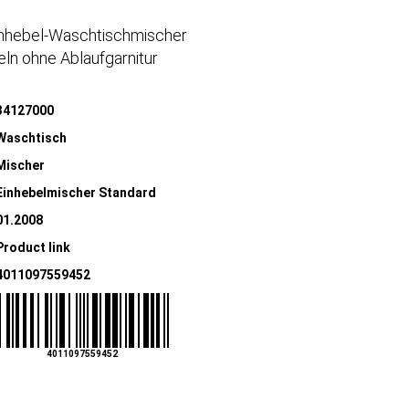
Einhebel-Waschtischmischer
ln ohne Ablaufgarnitur
34127000
Waschtisch
Mischer
Einhebelmischer Standard
01.2008
Product link
4011097559452
4011097559452