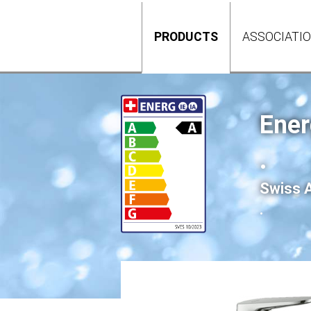
PRODUCTS
ASSOCIATI
Ener
.
Swiss A
.