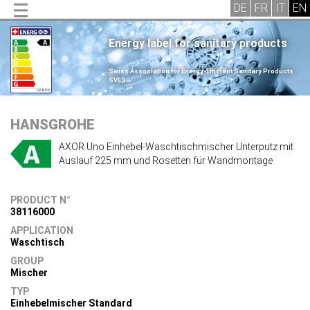
Energy label for sanitary products
.
Swiss Association for Energy-Efficient Sanitary Products
SVES
.
HANSGROHE
AXOR Uno Einhebel-Waschtischmischer Unterputz mit
Auslauf 225 mm und Rosetten für Wandmontage
PRODUCT N°
38116000
APPLICATION
Waschtisch
GROUP
Mischer
TYP
Einhebelmischer Standard