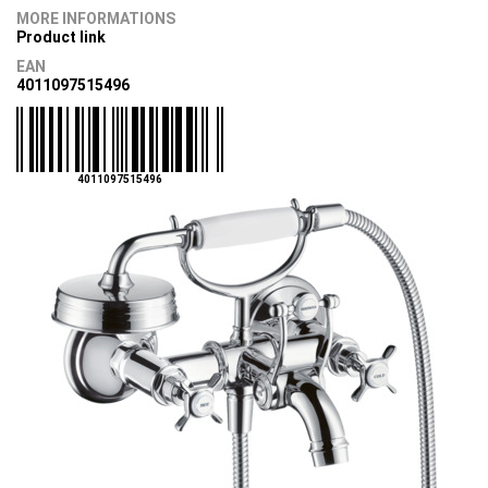
MORE INFORMATIONS
Product link
EAN
4011097515496
4011097515496