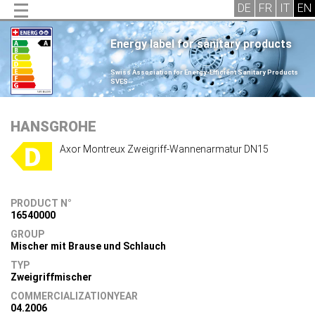
Energy label for sanitary products
.
Swiss Association for Energy-Efficient Sanitary Products
SVES
.
HANSGROHE
Axor Montreux Zweigriff-Wannenarmatur DN15
PRODUCT N°
16540000
GROUP
Mischer mit Brause und Schlauch
TYP
Zweigriffmischer
COMMERCIALIZATIONYEAR
04.2006