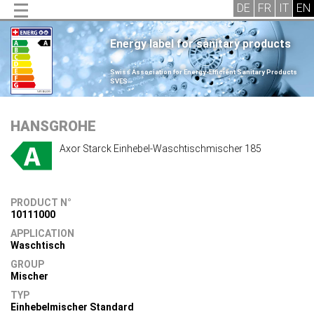
Energy label for sanitary products
.
Swiss Association for Energy-Efficient Sanitary Products
SVES
.
HANSGROHE
Axor Starck Einhebel-Waschtischmischer 185
PRODUCT N°
10111000
APPLICATION
Waschtisch
GROUP
Mischer
TYP
Einhebelmischer Standard