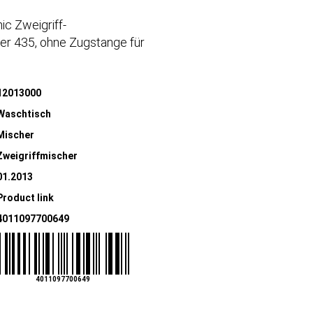
ic Zweigriff-
r 435, ohne Zugstange für
12013000
Waschtisch
Mischer
Zweigriffmischer
01.2013
Product link
4011097700649
4011097700649