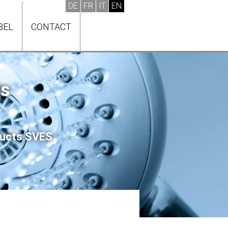
BEL
CONTACT
ts
oducts SVES