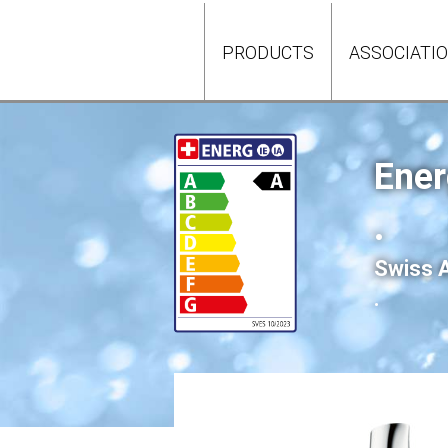
PRODUCTS
ASSOCIATI
Ener
.
Swiss A
.