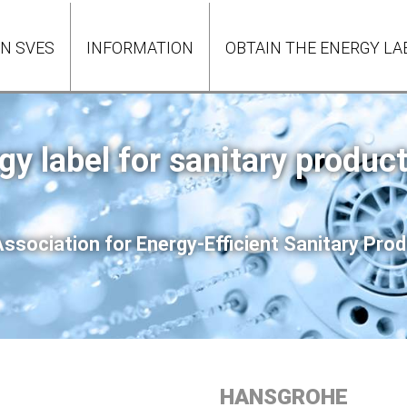
ON SVES
INFORMATION
OBTAIN THE ENERGY LA
gy label for sanitary produc
ssociation for Energy-Efficient Sanitary Pr
HANSGROHE