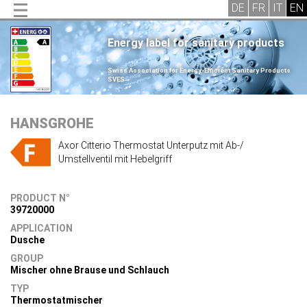
Energy label for sanitary products
.
Swiss Association for Energy-Efficient Sanitary Products
SVES
.
HANSGROHE
Axor Citterio Thermostat Unterputz mit Ab-/
Umstellventil mit Hebelgriff
PRODUCT N°
39720000
APPLICATION
Dusche
GROUP
Mischer ohne Brause und Schlauch
TYP
Thermostatmischer