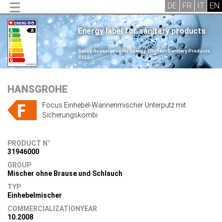
Energy label for sanitary products
.
Swiss Association for Energy-Efficient Sanitary Products
SVES
.
HANSGROHE
Focus Einhebel-Wannenmischer Unterputz mit
Sicherungskombi
PRODUCT N°
31946000
GROUP
Mischer ohne Brause und Schlauch
TYP
Einhebelmischer
COMMERCIALIZATIONYEAR
10.2008