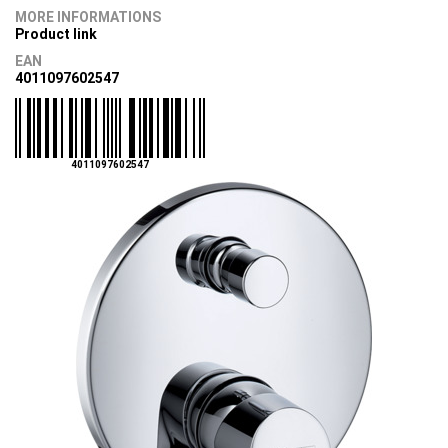
MORE INFORMATIONS
Product link
EAN
4011097602547
4011097602547