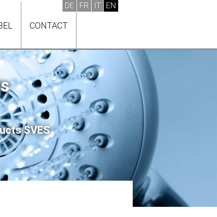
BEL
CONTACT
ts
oducts SVES