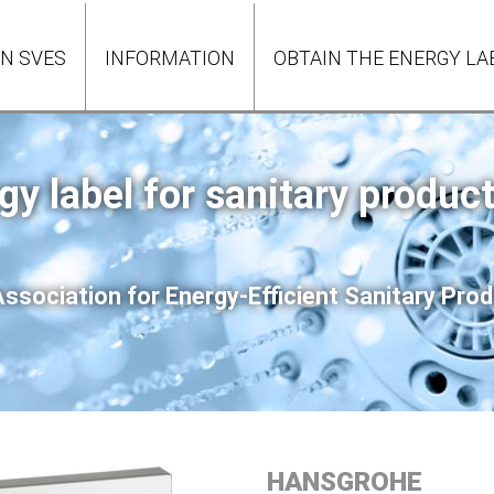
ON SVES
INFORMATION
OBTAIN THE ENERGY LA
gy label for sanitary produc
ssociation for Energy-Efficient Sanitary Pr
HANSGROHE