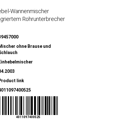
nhebel-Wannenmischer
egriertem Rohrunterbrecher
39457000
Mischer ohne Brause und
Schlauch
Einhebelmischer
04.2003
Product link
4011097400525
4011097400525