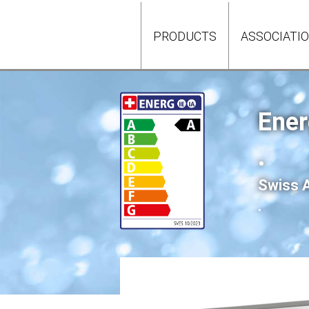
PRODUCTS
ASSOCIATI
Ener
.
Swiss A
.