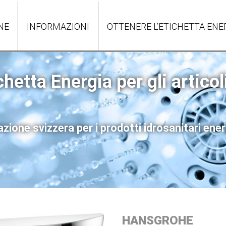
NE
INFORMAZIONI
OTTENERE L’ETICHETTA ENE
chetta Energia per gli articol
zione svizzera per i prodotti idrosanitari ene
HANSGROHE