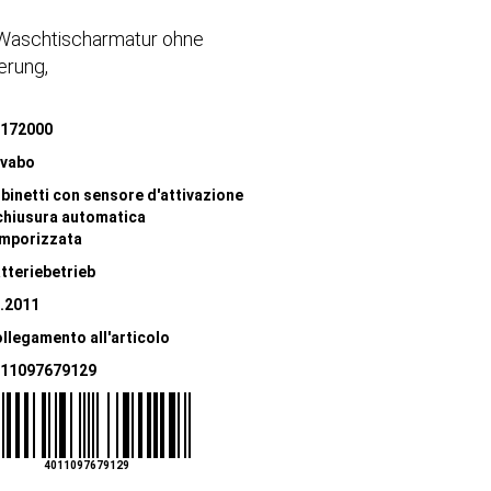
 Waschtischarmatur ohne
erung,
172000
vabo
binetti con sensore d'attivazione
chiusura automatica
mporizzata
tteriebetrieb
.2011
llegamento all'articolo
11097679129
4011097679129