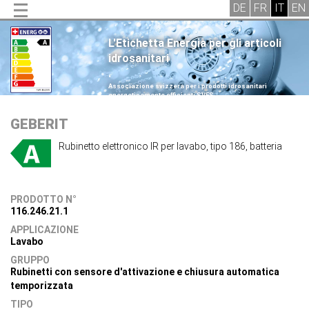
L'Etichetta Energia per gli articoli
idrosanitari
.
Associazione svizzera per i prodotti idrosanitari
energeticamente efficienti SVES
.
GEBERIT
Rubinetto elettronico IR per lavabo, tipo 186, batteria
PRODOTTO N°
116.246.21.1
APPLICAZIONE
Lavabo
GRUPPO
Rubinetti con sensore d'attivazione e chiusura automatica
temporizzata
TIPO