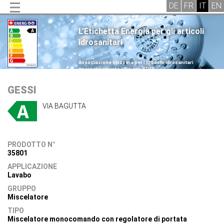
L'Etichetta Energia per gli articoli
idrosanitari
.
Associazione svizzera per i prodotti idrosanitari
energeticamente efficienti SVES
.
GESSI
VIA BAGUTTA
PRODOTTO N°
35801
APPLICAZIONE
Lavabo
GRUPPO
Miscelatore
TIPO
Miscelatore monocomando con regolatore di portata