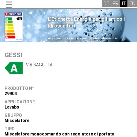
L'Etichetta Energia per gli articoli
idrosanitari
.
Associazione svizzera per i prodotti idrosanitari
energeticamente efficienti SVES
.
GESSI
VIA BAGUTTA
PRODOTTO N°
29904
APPLICAZIONE
Lavabo
GRUPPO
Miscelatore
TIPO
Miscelatore monocomando con regolatore di portata