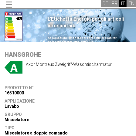
L'Etichetta Energia per gli articoli
idrosanitari
.
Associazione svizzera per i prodotti idrosanitari
energeticamente efficienti SVES
.
HANSGROHE
Axor Montreux Zweigriff-Waschtischarmatur
PRODOTTO N°
16510000
APPLICAZIONE
Lavabo
GRUPPO
Miscelatore
TIPO
Miscelatore a doppio comando