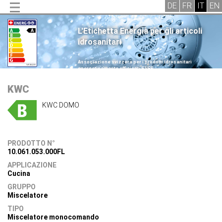
L'Etichetta Energia per gli articoli
idrosanitari
.
Associazione svizzera per i prodotti idrosanitari
energeticamente efficienti SVES
.
KWC
KWC DOMO
PRODOTTO N°
10.061.053.000FL
APPLICAZIONE
Cucina
GRUPPO
Miscelatore
TIPO
Miscelatore monocomando