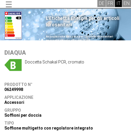
L'Etichetta Energia per gli articoli
idrosanitari
.
Associazione svizzera per i prodotti idrosanitari
energeticamente efficienti SVES
.
DIAQUA
Doccetta Schakal PCR, cromato
PRODOTTO N°
06249998
APPLICAZIONE
Accessori
GRUPPO
Soffioni per doccia
TIPO
Soffione multigetto con regolatore integrato