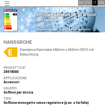
L'Etichetta Energia per gli articoli
idrosanitari
.
Associazione svizzera per i prodotti idrosanitari
energeticamente efficienti SVES
.
HANSGROHE
Raindance Rainmaker 680mm x 460mm DN15 mit
Beleuchtung
PRODOTTO N°
28418000
APPLICAZIONE
Accessori
GRUPPO
Soffioni per doccia
TIPO
Soffione monogetto senza regolatore (p.es. a farfalla)