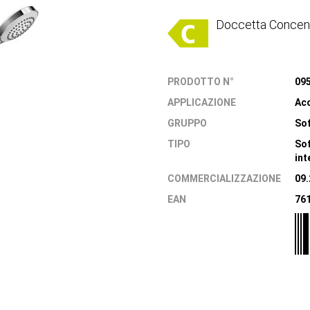
Doccetta Concent
PRODOTTO N°
09
APPLICAZIONE
Ac
GRUPPO
Sof
TIPO
Sof
int
COMMERCIALIZZAZIONE
09
EAN
76