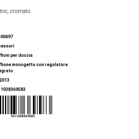
ric, cromato
500697
cessori
fioni per doccia
fione monogetto con regolatore
egrato
.2013
11038369583
7611038369583