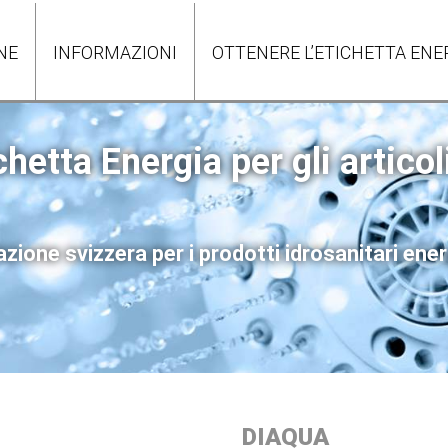
NE
INFORMAZIONI
OTTENERE L’ETICHETTA ENE
chetta Energia per gli articol
zione svizzera per i prodotti idrosanitari ene
DIAQUA