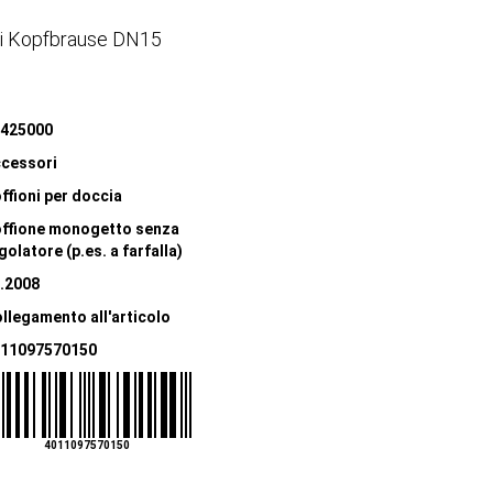
ti Kopfbrause DN15
425000
cessori
ffioni per doccia
ffione monogetto senza
golatore (p.es. a farfalla)
.2008
llegamento all'articolo
11097570150
4011097570150