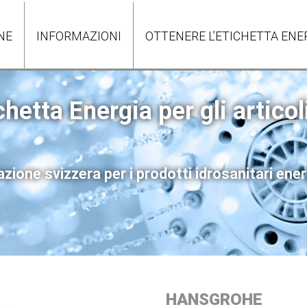
NE
INFORMAZIONI
OTTENERE L’ETICHETTA ENE
chetta Energia per gli articol
zione svizzera per i prodotti idrosanitari ene
HANSGROHE