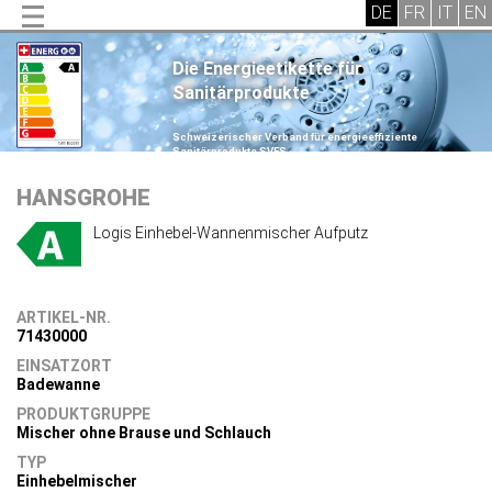
Die Energieetikette für
Sanitärprodukte
.
Schweizerischer Verband für energieeffiziente
Sanitärprodukte SVES
.
HANSGROHE
Logis Einhebel-Wannenmischer Aufputz
ARTIKEL-NR.
71430000
EINSATZORT
Badewanne
PRODUKTGRUPPE
Mischer ohne Brause und Schlauch
TYP
Einhebelmischer